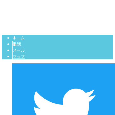
山口県周南市の大工工務店・南陽建設株式会社｜未経験・高
Copyright © 南陽建設株式会社. All rights reserved.
ホーム
電話
メール
マップ